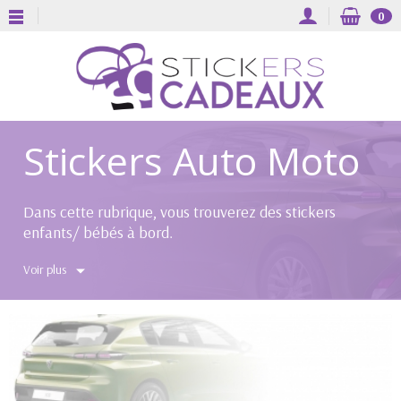
0
Stickers Auto Moto
Dans cette rubrique, vous trouverez des stickers
enfants/ bébés à bord.
Plus tard nous ajouterons différentes collections,
Voir plus
permettant de décorer autos et motos... des kits déco
motos (Bras oscillant, fork etc) .. cela reste à venir.