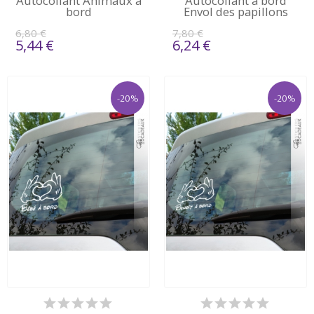
Autocollant Animaux à
Autocollant à bord
bord
Envol des papillons
6,80 €
7,80 €
5,44 €
6,24 €
-20%
-20%