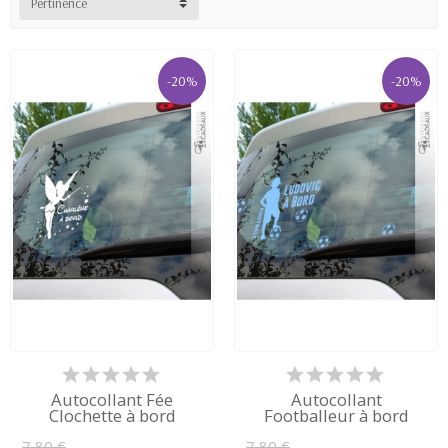
Pertinence
-20%
-20%
Autocollant Fée
Autocollant
Clochette à bord
Footballeur à bord
7,80 €
7,80 €