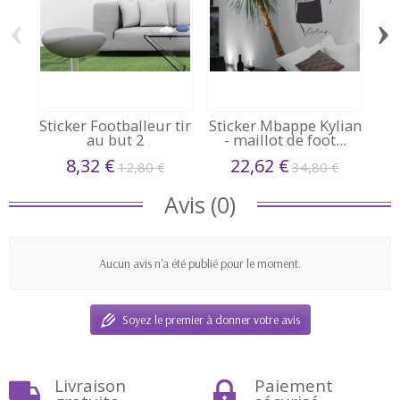
‹
›
Sticker Footballeur tir
Sticker Mbappe Kylian
au but 2
- maillot de foot...
8,32 €
22,62 €
12,80 €
34,80 €
Avis (0)
Aucun avis n'a été publié pour le moment.
Soyez le premier à donner votre avis
Livraison
Paiement