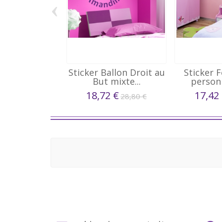
‹
Sticker Ballon Droit au
Sticker 
But mixte...
person
Man
18,72 €
17,42
28,80 €