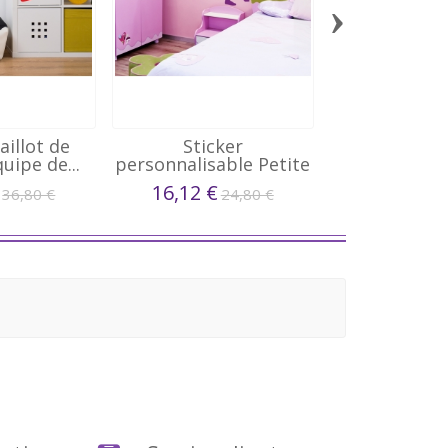
›
aillot de
Sticker
Stick
uipe de...
personnalisable Petite
personnalis
Danseuse...
ta vie e
16,12 €
16,12 €
36,80 €
24,80 €
2