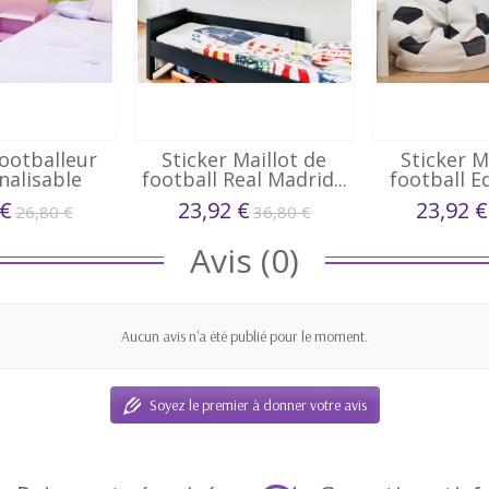
Footballeur
Sticker Maillot de
Sticker M
nalisable
football Real Madrid...
football Eq
ga...
 €
23,92 €
23,92 €
26,80 €
36,80 €
Avis (0)
Aucun avis n'a été publié pour le moment.
Soyez le premier à donner votre avis