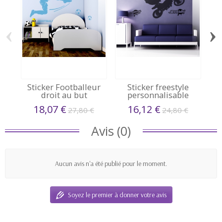
‹
›
Sticker Footballeur
Sticker freestyle
droit au but
personnalisable
18,07 €
16,12 €
27,80 €
24,80 €
Avis (0)
Aucun avis n'a été publié pour le moment.
Soyez le premier à donner votre avis